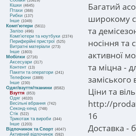
(10829)
Багатий асо
Кішки
(4645)
Птахи
(368)
Рибки
широкому сп
(137)
Інше
(1049)
Комп'ютери
(5611)
та демісезо
Залізо
(496)
Комп'ютери та ноутбуки
(2374)
носіння та с
Периферійні пристрої
(525)
Витратні матеріали
(273)
Інше
активної мо
(1803)
Мобілки
(2716)
Аксесуари
(317)
та міцна - д
Контент
(13)
Пакети та оператори
(241)
заміського 
Телефони
(1889)
Інше
(230)
Одяг/взуття/тканини
(8582)
Ціни та віль
Взуття
(853)
Одяг
(4020)
http://prod
Весільні вбрання
(742)
Секонд-хенд
(748)
16
Стік
(522)
Трикотаж та вироби
(344)
Інше
(1203)
Доставка - 
Відпочинок та Спорт
(4047)
Активний відпочинок
(592)