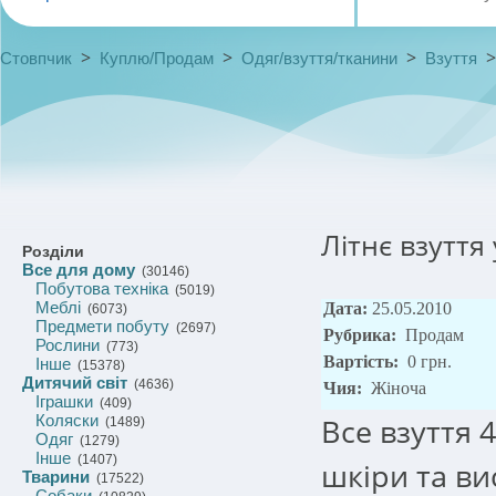
>
>
>
Стовпчик
Куплю/Продам
Одяг/взуття/тканини
Взуття
Літнє взуття
Розділи
Все для дому
(30146)
Побутова техніка
(5019)
Меблі
Дата:
25.05.2010
(6073)
Предмети побуту
(2697)
Рубрика:
Продам
Рослини
(773)
Вартість:
0 грн.
Інше
(15378)
Дитячий світ
(4636)
Чия:
Жіноча
Іграшки
(409)
Коляски
Все взуття 
(1489)
Одяг
(1279)
Інше
(1407)
шкіри та ви
Тварини
(17522)
Собаки