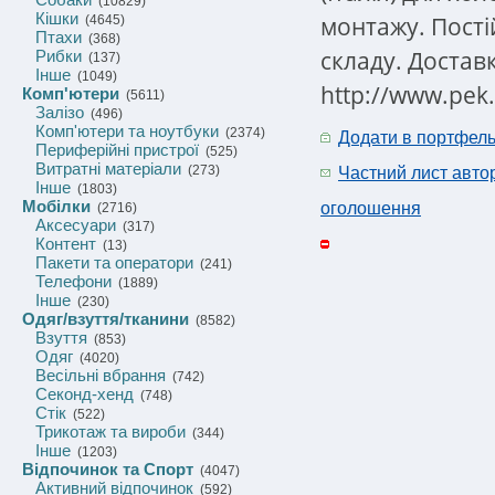
(10829)
Кішки
монтажу. Постій
(4645)
Птахи
(368)
складу. Доставк
Рибки
(137)
Інше
(1049)
http://www.pek.
Комп'ютери
(5611)
Залізо
(496)
Комп'ютери та ноутбуки
(2374)
Додати в портфел
Периферійні пристрої
(525)
Витратні матеріали
(273)
Частний лист авто
Інше
(1803)
Мобілки
оголошення
(2716)
Аксесуари
(317)
Контент
(13)
Пакети та оператори
(241)
Телефони
(1889)
Інше
(230)
Одяг/взуття/тканини
(8582)
Взуття
(853)
Одяг
(4020)
Весільні вбрання
(742)
Секонд-хенд
(748)
Стік
(522)
Трикотаж та вироби
(344)
Інше
(1203)
Відпочинок та Спорт
(4047)
Активний відпочинок
(592)