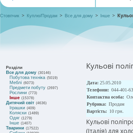
>
>
>
>
Кульо
Стовпчик
Куплю/Продам
Все для дому
Інше
Кульові полі
Розділи
Все для дому
(30146)
Побутова техніка
(5019)
Меблі
Дата:
25.05.2010
(6073)
Предмети побуту
(2697)
Телефони:
044-401-6
Рослини
(773)
Контактна особа:
Ол
Інше
(15378)
Дитячий світ
(4636)
Рубрика:
Продам
Іграшки
(409)
Вартість:
10 грн.
Коляски
(1489)
Одяг
(1279)
Кульові поліпр
Інше
(1407)
Тварини
(17522)
(Італія) для хо
Собаки