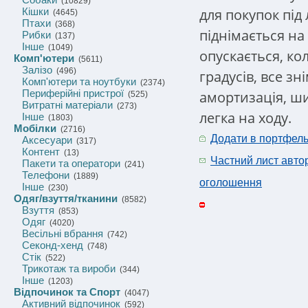
(10829)
для покупок під
Кішки
(4645)
Птахи
(368)
піднімається на 
Рибки
(137)
Інше
(1049)
опускається, ко
Комп'ютери
(5611)
Залізо
(496)
градусів, все зн
Комп'ютери та ноутбуки
(2374)
Периферійні пристрої
амортизація, ши
(525)
Витратні матеріали
(273)
легка на ходу.
Інше
(1803)
Мобілки
(2716)
Додати в портфел
Аксесуари
(317)
Контент
(13)
Частний лист авто
Пакети та оператори
(241)
Телефони
(1889)
оголошення
Інше
(230)
Одяг/взуття/тканини
(8582)
Взуття
(853)
Одяг
(4020)
Весільні вбрання
(742)
Секонд-хенд
(748)
Стік
(522)
Трикотаж та вироби
(344)
Інше
(1203)
Відпочинок та Спорт
(4047)
Активний відпочинок
(592)