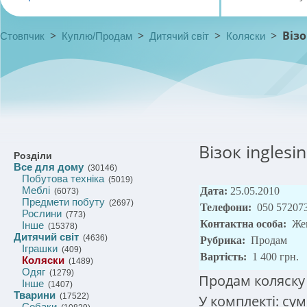
>
>
>
>
Візо
Стовпчик
Куплю/Продам
Дитячий світ
Коляски
Візок inglesi
Розділи
Все для дому
(30146)
Побутова техніка
(5019)
Меблі
Дата:
25.05.2010
(6073)
Предмети побуту
(2697)
Телефони:
050 57207
Рослини
(773)
Контактна особа:
Же
Інше
(15378)
Дитячий світ
(4636)
Рубрика:
Продам
Іграшки
(409)
Вартість:
1 400 грн.
Коляски
(1489)
Одяг
(1279)
Продам коляску 
Інше
(1407)
Тварини
(17522)
У комплекті: сум
Собаки