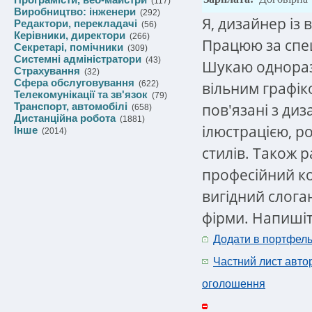
(117)
Виробництво: інженери
(292)
Я, дизайнер із
Редактори, перекладачі
(56)
Керівники, директори
(266)
Працюю за спец
Секретарі, помічники
(309)
Системні адміністратори
(43)
Шукаю однораз
Страхування
(32)
Сфера обслуговування
вільним графік
(622)
Телекомунікації та зв'язок
(79)
пов'язані з диз
Транспорт, автомобілі
(658)
Дистанційна робота
(1881)
ілюстрацією, р
Інше
(2014)
стилів. Також 
професійний ко
вигідний слога
фірми. Напишіт
Додати в портфел
Частний лист авто
оголошення