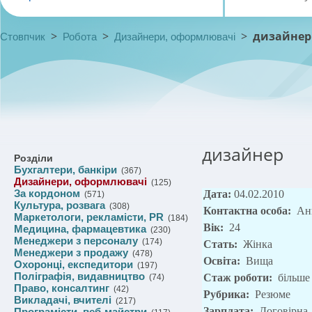
>
>
>
дизайнер
Стовпчик
Робота
Дизайнери, оформлювачі
дизайнер
Розділи
Бухгалтери, банкіри
(367)
Дизайнери, оформлювачі
(125)
За кордоном
Дата:
04.02.2010
(571)
Культура, розвага
(308)
Контактна особа:
Ан
Маркетологи, рекламісти, PR
(184)
Вік:
24
Медицина, фармацевтика
(230)
Менеджери з персоналу
(174)
Стать:
Жінка
Менеджери з продажу
(478)
Освіта:
Вища
Охоронці, експедитори
(197)
Поліграфія, видавництво
Стаж роботи:
більш
(74)
Право, консалтинг
(42)
Рубрика:
Резюме
Викладачі, вчителі
(217)
Зарплата:
Договірна
Програмісти, веб-майстри