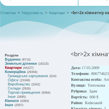
>
>
>
<br>2х кімнатну к
Стовпчик
Нерухомість
Квартири
<br>2х кімна
Розділи
Будинки
(9715)
Земельні ділянки
(16215)
Квартири
Дата:
17.03.2009
(44227)
Комерційна
(29356)
Телефони:
806774623
Громадське харчування
(524)
Контактна особа:
Ан
Офіси
(15346)
Виробництво
(2342)
Вулиця:
Топольова
Склади
(2926)
Рубрика:
Здам
Торгові приміщення
(5084)
Інше
Вартість:
600 $
(2695)
Кімнати
(4383)
Район:
Київський
Інше
(2507)
Кількість кімнат:
2