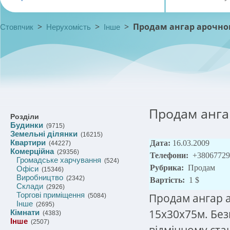
>
>
>
Продам ангар арочно
Стовпчик
Нерухомість
Інше
Продам анга
Розділи
Будинки
(9715)
Земельні ділянки
(16215)
Квартири
Дата:
16.03.2009
(44227)
Комерційна
(29356)
Телефони:
+38067729
Громадське харчування
(524)
Рубрика:
Продам
Офіси
(15346)
Виробництво
(2342)
Вартість:
1 $
Склади
(2926)
Торгові приміщення
Продам ангар 
(5084)
Інше
(2695)
15х30х75м. Бе
Кімнати
(4383)
Інше
(2507)
відмінному ста