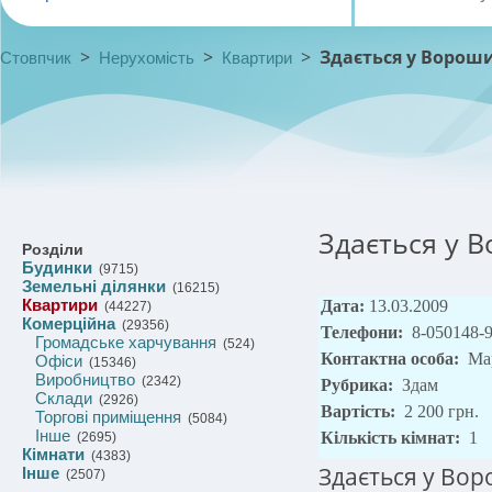
>
>
>
Здається у Вороши
Стовпчик
Нерухомість
Квартири
Здається у В
Розділи
Будинки
(9715)
Земельні ділянки
(16215)
Квартири
Дата:
13.03.2009
(44227)
Комерційна
(29356)
Телефони:
8-050148-
Громадське харчування
(524)
Контактна особа:
Ма
Офіси
(15346)
Виробництво
(2342)
Рубрика:
Здам
Склади
(2926)
Вартість:
2 200 грн.
Торгові приміщення
(5084)
Інше
Кількість кімнат:
1
(2695)
Кімнати
(4383)
Здається у Вор
Інше
(2507)