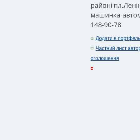
районі пл.Лені
машинка-автома
148-90-78
Додати в портфел
Частний лист авто
оголошення