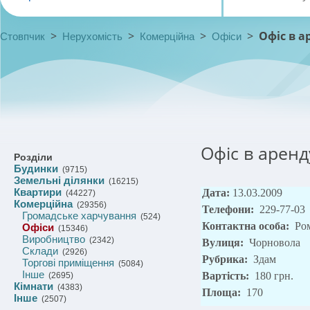
>
>
>
>
Офіс в а
Стовпчик
Нерухомість
Комерційна
Офіси
Офіс в аренд
Розділи
Будинки
(9715)
Земельні ділянки
(16215)
Квартири
Дата:
13.03.2009
(44227)
Комерційна
(29356)
Телефони:
229-77-03
Громадське харчування
(524)
Контактна особа:
Ро
Офіси
(15346)
Виробництво
(2342)
Вулиця:
Чорновола
Склади
(2926)
Рубрика:
Здам
Торгові приміщення
(5084)
Інше
Вартість:
180 грн.
(2695)
Кімнати
(4383)
Площа:
170
Інше
(2507)