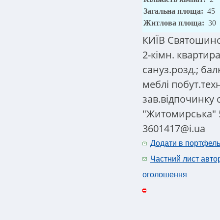
Загальна площа:
45
Житлова площа:
30
КИЇВ Святошинсь
2-кімн. квартира 
сануз.розд.; бал
меблі побут.тех
зав.відпочинку 
"Житомирська" 5
3601417@i.ua
Додати в портфел
Частний лист авто
оголошення