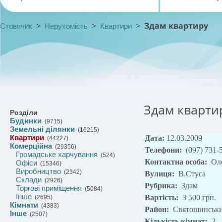
>
>
>
Здам квартиру
Стовпчик
Нерухомість
Квартири
Здам кварти
Розділи
Будинки
(9715)
Земельні ділянки
(16215)
Квартири
Дата:
12.03.2009
(44227)
Комерційна
(29356)
Телефони:
(097) 731-
Громадське харчування
(524)
Контактна особа:
Ол
Офіси
(15346)
Виробництво
(2342)
Вулиця:
В.Стуса
Склади
(2926)
Рубрика:
Здам
Торгові приміщення
(5084)
Інше
Вартість:
3 500 грн.
(2695)
Кімнати
(4383)
Район:
Святошинськ
Інше
(2507)
Кількість кімнат:
2