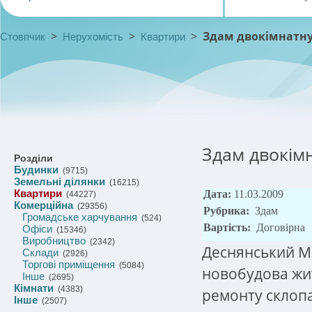
>
>
>
Здам двокімнатну
Стовпчик
Нерухомість
Квартири
Здам двокімн
Розділи
Будинки
(9715)
Земельні ділянки
(16215)
Квартири
Дата:
11.03.2009
(44227)
Комерційна
(29356)
Рубрика:
Здам
Громадське харчування
(524)
Вартість:
Договірна
Офіси
(15346)
Виробництво
(2342)
Деснянський М
Склади
(2926)
Торгові приміщення
(5084)
новобудова жит
Інше
(2695)
Кімнати
(4383)
ремонту склопа
Інше
(2507)