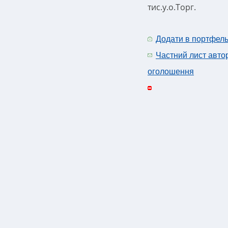
тис.у.о.Торг.
Додати в портфел
Частний лист авто
оголошення