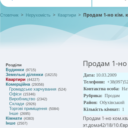
>
>
>
Продам 1-но кім. 
Стовпчик
Нерухомість
Квартири
Продам 1-но 
Розділи
Будинки
(9715)
Земельні ділянки
Дата:
10.03.2009
(16215)
Квартири
(44227)
Телефони:
+38(097)5
Комерційна
(29356)
Контактна особа:
На
Громадське харчування
(524)
Офіси
(15346)
Рубрика:
Продам
Виробництво
(2342)
Район:
Обухівський
Склади
(2926)
Торгові приміщення
(5084)
Кількість кімнат:
1
Інше
(2695)
Продам 1-но ком.ква
Кімнати
(4383)
Інше
(2507)
эт.дома42/18/10.Єв