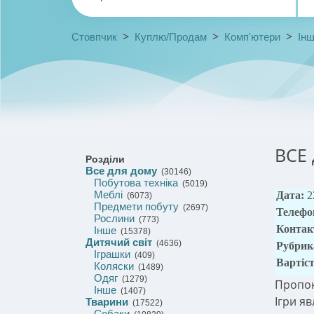
>
>
>
Стовпчик
Куплю/Продам
Комп'ютери
Ін
ВСЕ
Розділи
Все для дому
(30146)
Побутова техніка
(5019)
Меблі
Дата:
2
(6073)
Предмети побуту
(2697)
Телефо
Рослини
(773)
Контак
Інше
(15378)
Дитячий світ
(4636)
Рубрик
Іграшки
(409)
Вартіс
Коляски
(1489)
Одяг
(1279)
Пропон
Інше
(1407)
Ігри я
Тварини
(17522)
Собаки