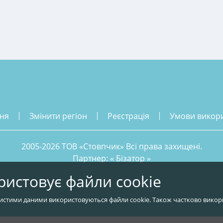
ння
змінити регіон
реєстрація
умови викор
2005-2026 ТОВ «Стовпчик» Всі права захищені.
Партнер: «
Бізатор
»
ристовує файли cookie
истими даними використовуються файли cookie. Також частково викор