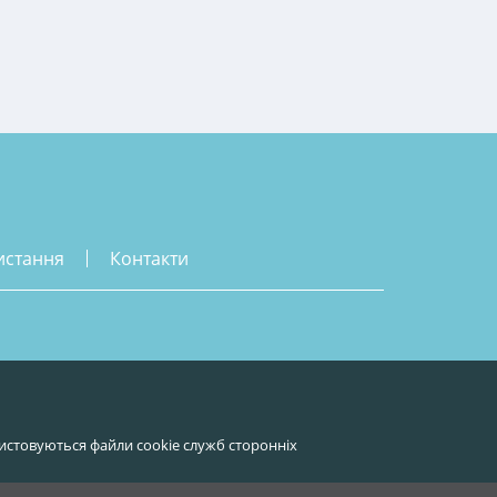
истання
контакти
истовуються файли cookie служб сторонніх