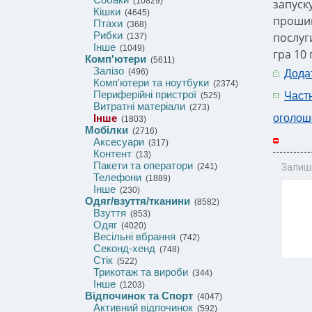
(10829)
запуску
Кішки
(4645)
прошив
Птахи
(368)
Рибки
послуг
(137)
Інше
(1049)
гра 10 
Комп'ютери
(5611)
Залізо
(496)
Дода
Комп'ютери та ноутбуки
(2374)
Периферійні пристрої
Част
(525)
Витратні матеріали
(273)
Інше
оголош
(1803)
Мобілки
(2716)
Аксесуари
(317)
Контент
(13)
Пакети та оператори
(241)
Залиш
Телефони
(1889)
Інше
(230)
Одяг/взуття/тканини
(8582)
Взуття
(853)
Одяг
(4020)
Весільні вбрання
(742)
Секонд-хенд
(748)
Стік
(522)
Трикотаж та вироби
(344)
Інше
(1203)
Відпочинок та Спорт
(4047)
Активний відпочинок
(592)