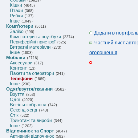
(10829)
Кішки
(4645)
Птахи
(368)
Рибки
(137)
Інше
(1049)
Комп'ютери
(5611)
Залізо
(496)
Додати в портфел
Комп'ютери та ноутбуки
(2374)
Периферійні пристрої
(525)
Частний лист авто
Витратні матеріали
(273)
Інше
оголошення
(1803)
Мобілки
(2716)
Аксесуари
(317)
Контент
(13)
Пакети та оператори
(241)
Телефони
(1889)
Інше
(230)
Одяг/взуття/тканини
(8582)
Взуття
(853)
Одяг
(4020)
Весільні вбрання
(742)
Секонд-хенд
(748)
Стік
(522)
Трикотаж та вироби
(344)
Інше
(1203)
Відпочинок та Спорт
(4047)
Активний відпочинок
(592)