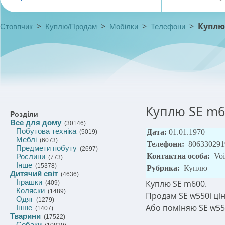
>
>
>
>
Куплю
Стовпчик
Куплю/Продам
Мобілки
Телефони
Куплю SE m6
Розділи
Все для дому
(30146)
Побутова техніка
Дата:
01.01.1970
(5019)
Меблі
(6073)
Телефони:
806330291
Предмети побуту
(2697)
Контактна особа:
Voi
Рослини
(773)
Інше
(15378)
Рубрика:
Куплю
Дитячий світ
(4636)
Іграшки
Куплю SE m600.
(409)
Коляски
(1489)
Продам SE w550i ціна 
Одяг
(1279)
Або поміняю SE w550
Інше
(1407)
Тварини
(17522)
Собаки