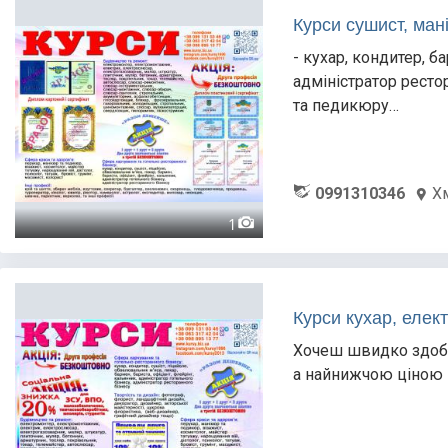
Курси сушист, ман
- кухар, кондитер, ба
адміністратор ресто
та педикюру…
0991310346
Х
1
Курси кухар, елек
Хочеш швидко здобу
а найнижчою ціною в