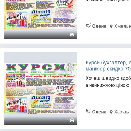
Олена
Хмельн
1
Курси бухгалтер, 
манікюр скидка 7
Хочеш швидко здобу
а найнижчою ціною 
Олена
Харків
1