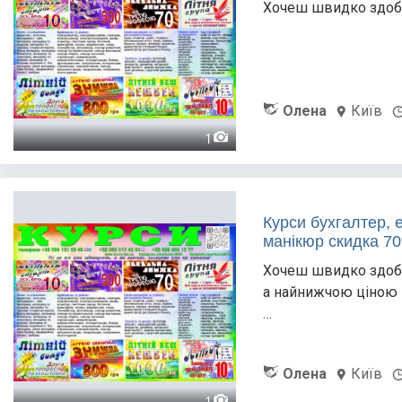
Хочеш швидко здобу
Олена
Київ
1
Курси бухгалтер, 
манікюр скидка 7
Хочеш швидко здобу
а найнижчою ціною в
…
Олена
Київ
1