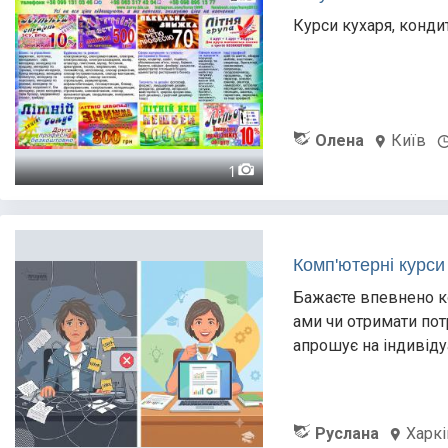
Курси кухаря, кондит
Олена
Київ
1
Комп'ютерні курси
Бажаєте впевнено ко
ами чи отримати пот
апрошує на індивіду
Руслана
Харкі