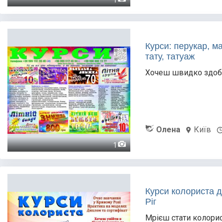
Курси: перукар, ма
тату, татуаж
Хочеш швидко здобу
Олена
Київ
1
Курси колориста 
Ріг
Мрієш стати колори