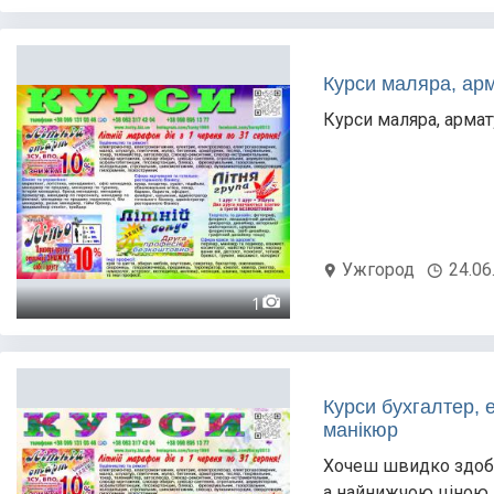
Курси маляра, арм
Курси маляра, армат
Ужгород
24.06
1
Курси бухгалтер, 
манікюр
Хочеш швидко здобу
а найнижчою ціною 