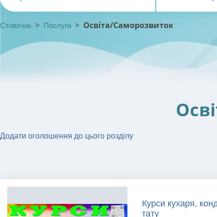
>
>
Освіта/Саморозвиток
Стовпчик
Послуги
Осв
Додати оголошення до цього розділу
Курси кухаря, конд
тату