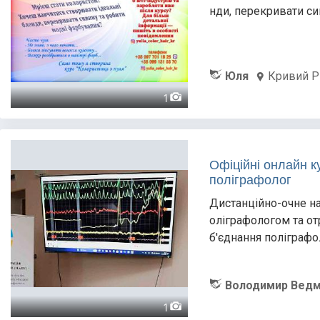
нди, перекривати си
Юля
Кривий Р
1
Офіційні онлайн к
поліграфолог
Дистанційно-очне на
оліграфологом та от
б'єднання поліграфо
Володимир Ведм
1