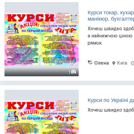
Курси токар, куха
манікюр, бухгалте
Хочеш швидко здобу
а найнижчою ціною в
рямок.
Олена
Київ
1
Курси по Україні д
Хочеш швидко здобу