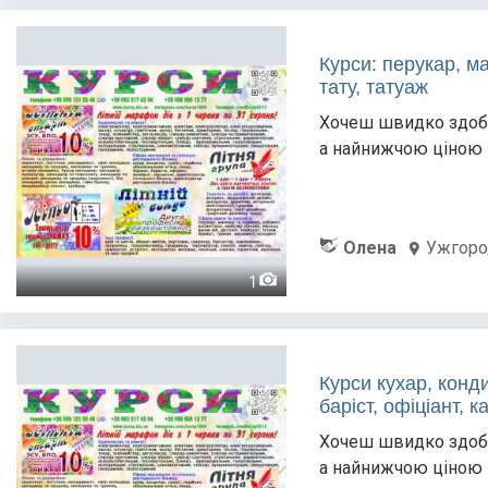
Курси: перукар, ма
тату, татуаж
Хочеш швидко здобу
а найнижчою ціною 
Олена
Ужгоро
1
Курси кухар, конди
баріст, офіціант, 
Хочеш швидко здобу
а найнижчою ціною 