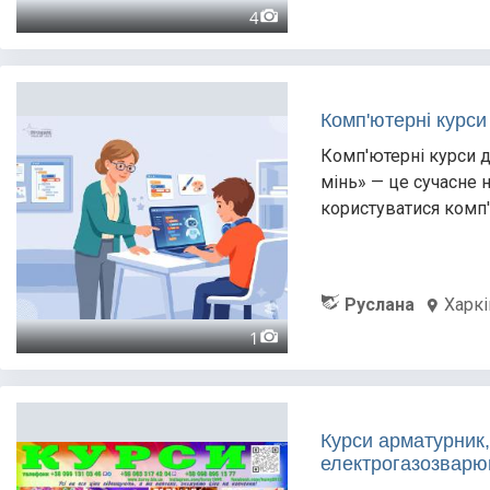
4
Комп'ютерні курси
Комп'ютерні курси д
мінь» — це сучасне 
користуватися комп
Руслана
Харкі
1
Курси арматурник,
електрогазозварю