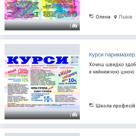
Олена
Львів
1
Курси парикмахер, 
Хочеш швидко здобу
а найнижчою ціною в
Школа професій
1