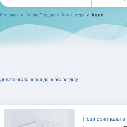
>
>
>
Інше
Стовпчик
Куплю/Продам
Комп'ютери
Додати оголошення до цього розділу
Нова оригінальна