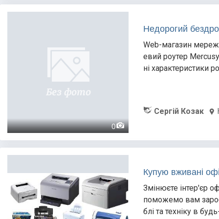
Недорогий бездро
Web-магазин мережн
евий роутер Mercus
ні характеристики р
Сергій Козак
0
Купую вживані офіс
Змінюєте інтер'єр оф
поможемо вам зароб
блі та техніку в буд