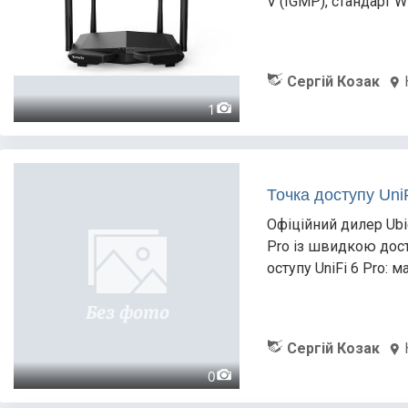
V (IGMP), стандарт Wi
Сергій Козак
1
Точка доступу Uni
Офіційний дилер Ubi
Pro із швидкою дост
оступу UniFi 6 Pro: м
Сергій Козак
0