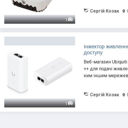
Сергій Козак
1
Інжектор живленн
доступу
Веб-магазин Ubiquit
++ для подачі живле
ким іншим мережеви
Сергій Козак
1