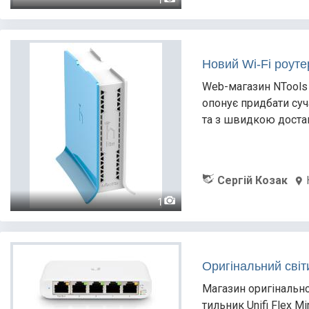
Новий Wi-Fi роуте
Web-магазин NTools 
опонує придбати суча
та з швидкою достав
Сергій Козак
1
Оригінальний світ
Магазин оригінальної
тильник Unifi Flex M