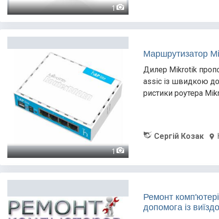
1
Маршрутизатор Mi
Дилер Mikrotik пропо
assic із швидкою дос
ристики роутера Mikr
Сергій Козак
1
Ремонт комп'ютері
допомога із виїздо