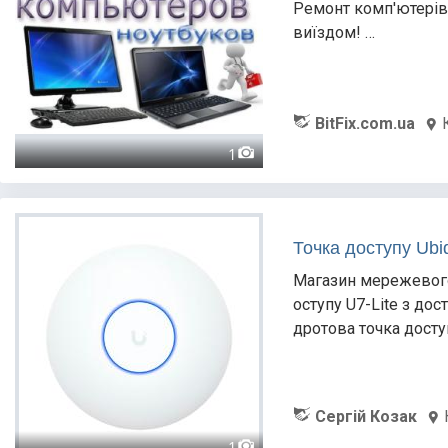
Ремонт комп'ютерів,
виїздом! …
BitFix.com.ua
1
Точка доступу Ubiq
Магазин мережевого 
оступу U7-Lite з дос
дротова точка доступ
Сергій Козак
1