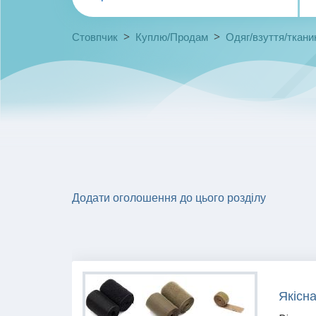
>
>
Стовпчик
Куплю/Продам
Одяг/взуття/ткани
Додати оголошення до цього розділу
Якісна