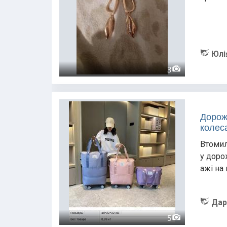
Юлі
3
Дорож
колес
Втомил
у доро
ажі на
Дар
5