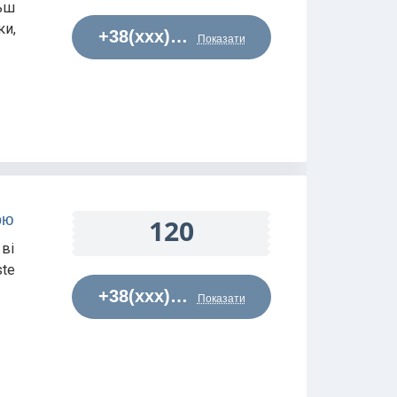
льш
ки,
+38(xxx)…
Показати
ою
120
 ві
ste
+38(xxx)…
Показати