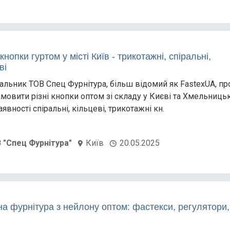
 кнопки гуртом у місті Київ - трикотажні, спіральні,
ві
альник ТОВ Спец Фурнітура, більш відомий як FastexUA, пр
амовити різні кнопки оптом зі складу у Києві та Хмельниць
аявності спіральні, кільцеві, трикотажні кн.
 "Спец Фурнітура"
Київ
20.05.2025
на фурнітура з нейлону оптом: фастекси, регулятори,