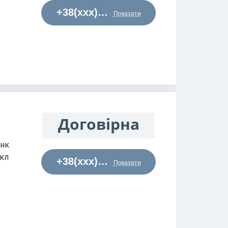
+38(xxx)…
Показати
Договірна
инк
окл
+38(xxx)…
Показати