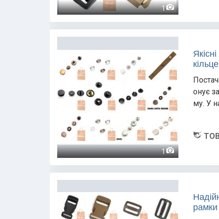
1
Якісні
кільце
Постач
онує з
му. У н
ТОВ
1
Надій
рамки