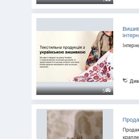
Вишив
інтерн
Інтерн
Див
5
Прода
Продам
крапле