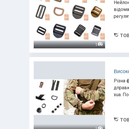
Нейлон
відома
регуля
ТОВ
1
Висок
Різна 
дправк
xua. По
ТОВ
1