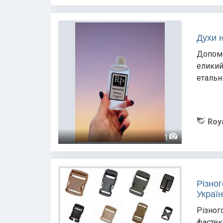
Духи н
Допомо
еликий
етальн
Roy
1
Різно
Україн
Різног
фастек