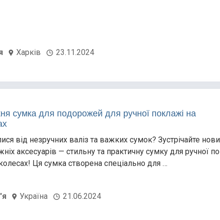
я
Харків
23.11.2024
ня сумка для подорожей для ручної поклажі на
ах
ися від незручних валіз та важких сумок? Зустрічайте нов
жніх аксесуарів — стильну та практичну сумку для ручної п
 колесах! Ця сумка створена спеціально для …
'я
Україна
21.06.2024