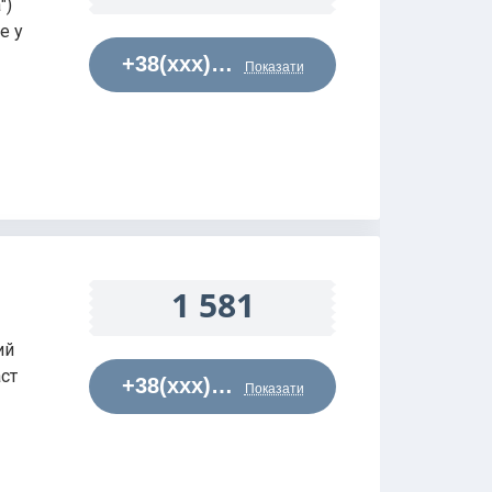
")
е у
+38(xxx)…
Показати
1 581
ий
ст
+38(xxx)…
Показати