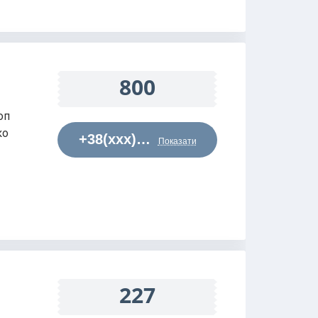
800
оп
ко
+38(xxx)…
Показати
227