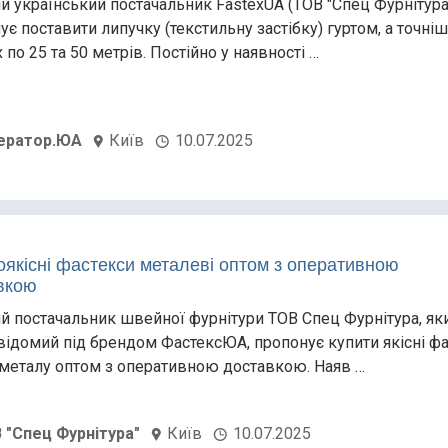
й український постачальник FastexUA (ТОВ "Спец Фурнітура
ує поставити липучку (текстильну застібку) гуртом, а точніш
 по 25 та 50 метрів. Постійно у наявності …
ератор.ЮА
Київ
10.07.2025
оякісні фастекси металеві оптом з оперативною
вкою
й постачальник швейної фурнітури ТОВ Спец Фурнітура, як
відомий під брендом ФастексЮА, пропонує купити якісні фа
 металу оптом з оперативною доставкою. Наяв …
 "Спец Фурнітура"
Київ
10.07.2025