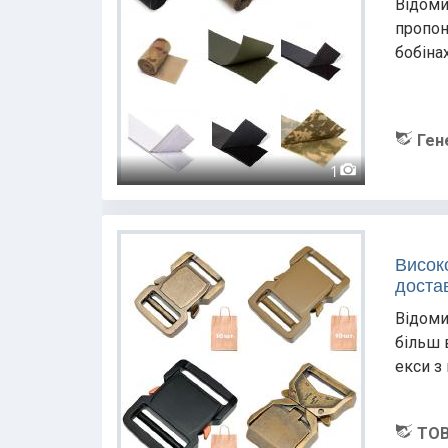
Відоми
пропон
бобінах
Ген
1
Висок
доста
Відоми
більш 
екси з
ТОВ