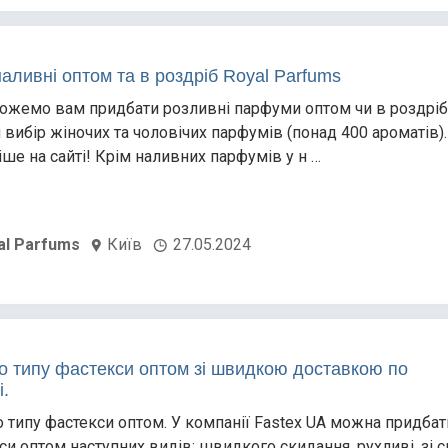
аливні оптом та в роздріб Royal Parfums
жемо вам придбати розливні парфуми оптом чи в роздріб
 вибір жіночих та чоловічих парфумів (понад 400 ароматів)
іше на сайті! Крім наливних парфумів у н …
al Parfums
Київ
27.05.2024
го типу фастекси оптом зі швидкою доставкою по
і.
о типу фастекси оптом. У компанії Fastex UA можна придбат
си оптом наступних видів: швидкого скидання, рухливі, зі 