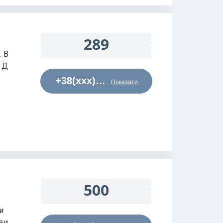
289
. В
. Д
+38(xxx)…
Показати
500
и
сви